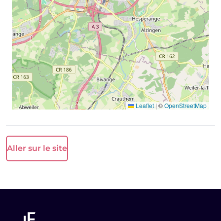
Leaflet
|
©
OpenStreetMap
Aller sur le site